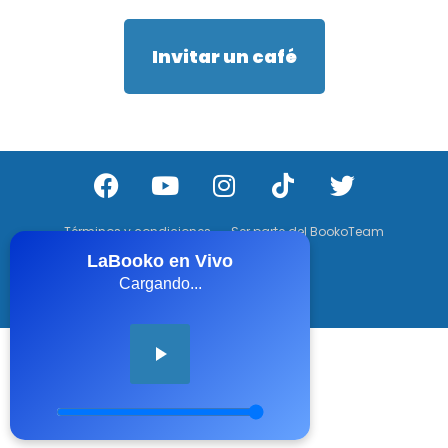
Invitar un café
Términos y condiciones
Ser parte del BookoTeam
LaBooko en Vivo
Cargando...