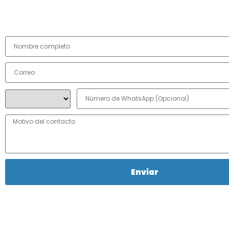
Contacto
Enviar
Recibirás un correo con la copia de tus datos y nos contactaremos contigo
sea posible. Si completaste el campo de WhatsApp, nos comunicáremos p